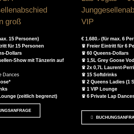
ellenabschied
Junggesellena
n groß
VIP
 max. 15 Personen)
€ 1.680.- (für max. 6 P
tritt für 15 Personen
♛ Freier Eintritt für 6 
s-Dollars
♛ 60 Queens-Dollars
ellen-Show mit Tänzerin auf
♛ 1,5L Grey Goose Vo
♛ 2x 0,7L Laurent-Per
te Dances
♛ 15 Softdrinks
uose*
♛ 2 Queens Ladies (1 S
inks
♛ 1 VIP Lounge
Lounge (zeitlich begrenzt)
♛ 6 Private Lap Dance
UNGSANFRAGE
BUCHUNGSANFR