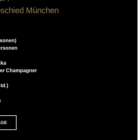
bschied München
ersonen)
Personen
dka
rier Champagner
td.)
s
AGE