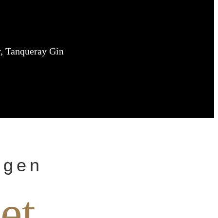
, Tanqueray Gin
ngen
et