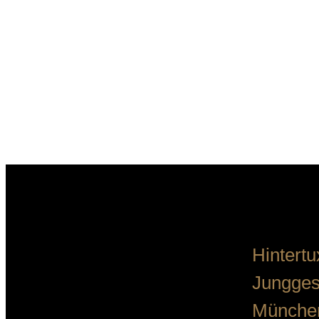
Hintert
Jungges
München