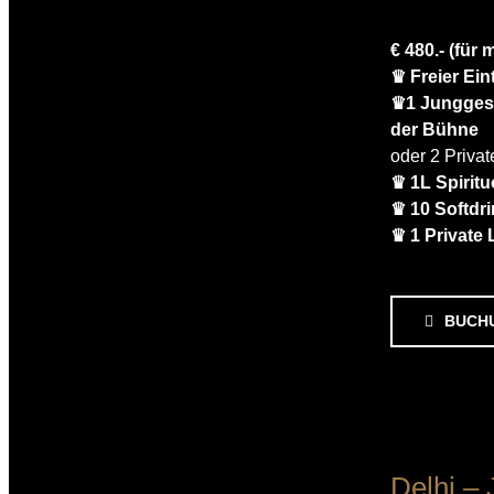
€ 480.- (für
♛ Freier Ein
♛1 Junggese
der Bühne
oder 2 Priva
♛ 1L Spirit
♛ 10 Softdr
♛ 1 Private 
BUCH
Delhi –