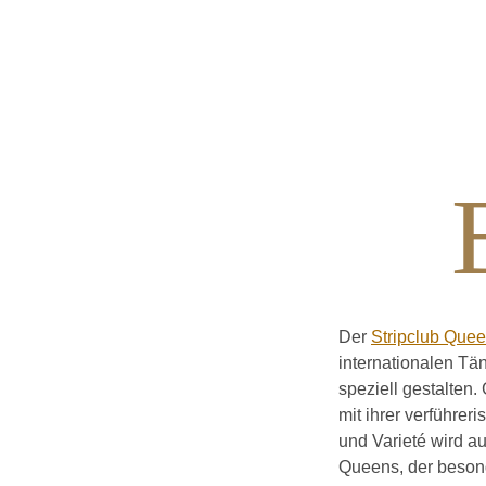
Der
Stripclub Que
internationalen Tä
speziell gestalten
mit ihrer verführe
und Varieté wird a
Queens, der besond