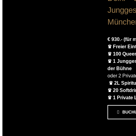
Jungges
Münche
€ 930.- (für
♛ Freier Ein
♛ 100 Queen
♛ 1 Jungges
der Bühne
oder 2 Priva
♛ 2L Spirit
♛ 20 Softdr
♛ 1 Private 
BUCH