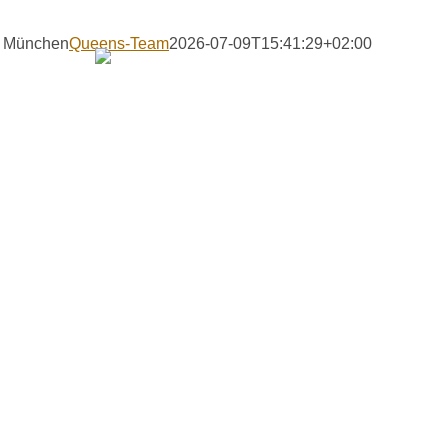
n München
Queens-Team
2026-07-09T15:41:29+02:00
RENTAL
DRINKS
nabschied Part
Queens presents