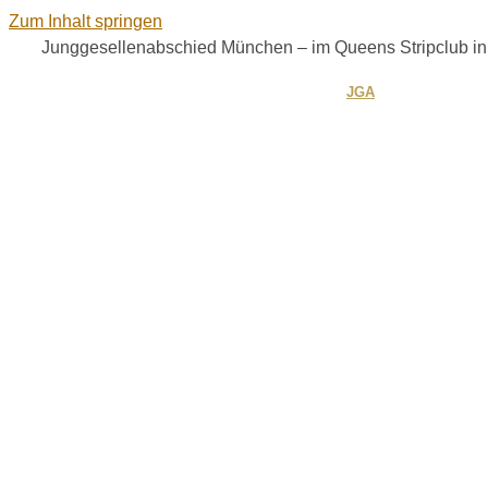
Zum Inhalt springen
Junggesellenabschied München – im Queens Stripclub i
HOME
GRUPPEN & VIP
JGA
GALERIE
Junggeselle