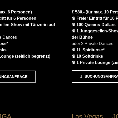
 max. 6 Personen)
€ 580.- (für max. 10 Pe
tritt für 6 Personen
♛ Freier Eintritt für 10
llen-Show mit Tänzerin auf
♛ 100 Queens-Dollars
♛ 1 Junggesellen-Show
te Dances
der Bühne
uose*
oder 2 Private Dances
inks
♛ 1L Spirituose*
Lounge (zeitlich begrenzt)
♛ 10 Softdrinks
♛ 1 Private Lounge (zei
BUCHUNGSANFR
UNGSANFRAGE
 JGA
Las Vegas – J