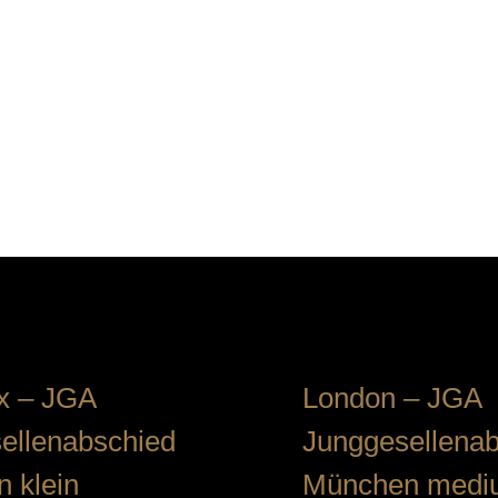
ux – JGA
London – JGA
ellenabschied
Junggesellena
 klein
München medi